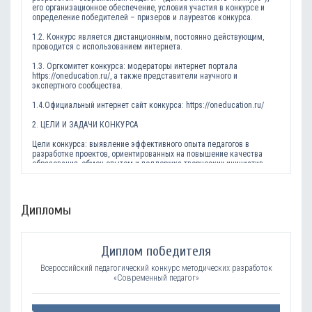
его организационное обеспечение, условия участия в конкурсе и
определение победителей – призеров и лауреатов конкурса.
1.2. Конкурс является дистанционным, постоянно действующим,
проводится с использованием интернета.
1.3. Оргкомитет конкурса: модераторы интернет портала
https://oneducation.ru/, а также представители научного и
экспертного сообщества.
1.4.Официальный интернет сайт конкурса: https://oneducation.ru/
2. ЦЕЛИ И ЗАДАЧИ КОНКУРСА
Цели конкурса: выявление эффективного опыта педагогов в
разработке проектов, ориентированных на повышение качества
образования, обмен опытом и поддержка творческих инициатив.
- повышение эффективности, качества педагогической и
методической деятельности педагогов в образовательном
процессе;
Дипломы
- создание условий для профессионального роста педагогов,
обмена опытом между учебными заведениями в подготовке и
проведении успешных образовательных проектов с использованием
Диплом победителя
новых информационных технологий;
Всероссийский педагогический конкурс методических разработок
- выявление и поддержка работающих педагогов, активно
«Cовременный педагог»
внедряющих инновационные образовательные программы,
распространение передового педагогического опыта;
- развитие и популяризация новых результативных форм и методов