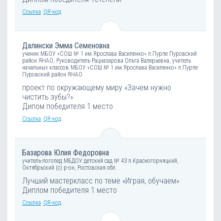
Ссылка
QR-код
Далински Эмма Семеновна
ученик МБОУ «СОШ № 1 им.Ярослава Василенко» п.Пурпе Пуровский
район ЯНАО, Руководитель Рацназарова Ольга Валерьевна, учитель
начальных классов МБОУ «СОШ № 1 им.Ярослава Василенко» п.Пурпе
Пуровский район ЯНАО
проект по окружающему миру «Зачем нужно
чистить зубы?»
Дипом победителя 1 место
Ссылка
QR-код
Базарова Юлия Федоровна
учитель-логопед МБДОУ детский сад № 43 п.Красногорняцкий,
Октябрьский (с) р-он, Ростовская обл.
Лучший мастеркласс по теме «Играя, обучаем»
Диплом победителя 1 место
Ссылка
QR-код