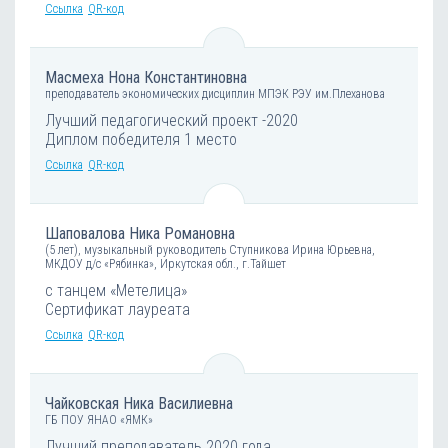
Ссылка
QR-код
Масмеха Нона Константиновна
преподаватель экономических дисциплин МПЭК РЭУ им.Плеханова
Лучший педагогический проект -2020
Диплом победителя 1 место
Ссылка
QR-код
Шаповалова Ника Романовна
(5 лет), музыкальный руководитель Ступникова Ирина Юрьевна,
МКДОУ д/с «Рябинка», Иркутская обл., г.Тайшет
с танцем «Метелица»
Сертификат лауреата
Ссылка
QR-код
Чайковская Ника Василиевна
ГБ ПОУ ЯНАО «ЯМК»
Лучший преподаватель 2020 года