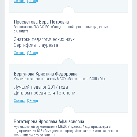
Ссылка
QR-код
Просветова Вера Петровна
Воспитатель ГКУСО РО «Сандатовский центр помощи детям»
с.Сандата
Знатоки педагогических наук
Сертификат лауреата
Ссылка
QR-код
Вергунова Кристина Федоровна
Учитель начальных классов МБОУ «Восяховская СОШ «ОЦ»
Лучший педагог 2017 года
Диплом победителя 1степени
Ссылка
QR-код
Богатырева Ярослава Афанасиевна
музыкальный руководитель МБДОУ «Детский сад присмотра и
оздоровления №6 «Звездочка» города Азнакаево и Азнакаевского
муниципального района РТ