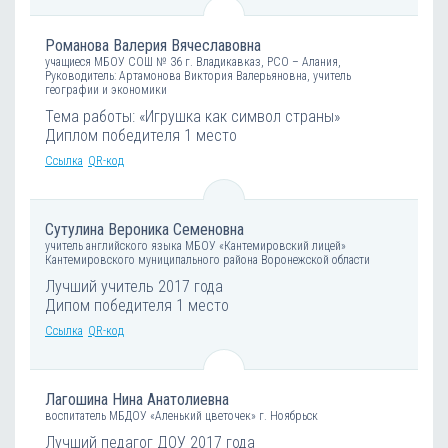
Романова Валерия Вячеславовна
учащиеся МБОУ СОШ № 36 г. Владикавказ, РСО – Алания,
Руководитель: Артамонова Виктория Валерьяновна, учитель
географии и экономики
Тема работы: «Игрушка как символ страны»
Диплом победителя 1 место
Ссылка
QR-код
Сутулина Вероника Семеновна
учитель английского языка МБОУ «Кантемировский лицей»
Кантемировского муниципального района Воронежской области
Лучший учитель 2017 года
Дипом победителя 1 место
Ссылка
QR-код
Лагошина Нина Анатолиевна
воспитатель МБДОУ «Аленький цветочек» г. Ноябрьск
Лучший педагог ДОУ 2017 года