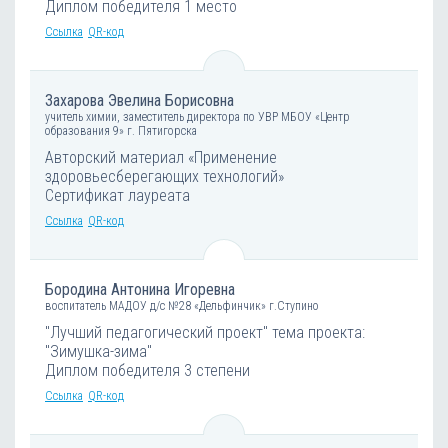
Диплом победителя 1 место
Ссылка
QR-код
Захарова Эвелина Борисовна
учитель химии, заместитель директора по УВР МБОУ «Центр
образования 9» г. Пятигорска
Авторский материал «Применение
здоровьесберегающих технологий»
Сертификат лауреата
Ссылка
QR-код
Бородина Антонина Игоревна
воспитатель МАДОУ д/с №28 «Дельфинчик» г.Ступино
"Лучший педагогический проект" тема проекта:
"Зимушка-зима"
Диплом победителя 3 степени
Ссылка
QR-код