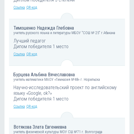
Ссылка
QR-код
Тимошенко Надежда Глебовна
учитель русского языка и литературы МБОУ "СОШ № 25" г.Абакана
Лучший педагог
Дипом победителя 1 место
Ссылка
QR-код
Бурцева Альбина Вячеславовна
учитель математики МАОУ «Гимназия №48» г. Норильска
Научно-исследовательский проект по английскому
языку «Google, ok?»
Дипом победителя 1 место
Ссылка
QR-код
Вотякова Злата Евгениевна
учитель физической культуры МОУ СШ №71 г. Волгограда