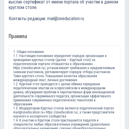
выслан сертификат от имени портала об участии в данном
круглом столе.
Контакты редакции: mail@oneducation.ru
Правила
1. Общие положения
1.1. Настоящее положение определяет порядок организации и
проведения круглых столов (далее – Круглый стол) на
педагогическом портале «Новшества в образовании»
https://oneducation.ru/, устанавливает требования к предъявляемым
заявкам участников, регламентирует порядок отбора участников.
Тема круглого стола: Повышение качества образования:
международный опыт, личные достижения.
1.2. Круглый стол проводится с целью обмена передовым
педагогическим опытом на всероссийском и международном
уровне, обсуждения проблем и перспективных форм инновационной
деятельности современного педагога, организации эффективного
применения современных педагогических технологий в
образовании.
1.3. Модератором Круглых столов является педагогический портал
mail@oneducation.ru» https://oneducation.ru/, а также представители
научного и экспертного сообщества
1.4. К участию в Круглом столе приглашаются педагоги и
специалисты любых образовательных учреждений (дошкольных
образовательных учреждений, средних общеобразовательных