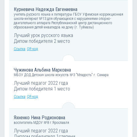
Курневича Надежда Евгениевна
учитель русского языка и литературы ГБОУ Уфимская коррекционная
школа-интернат №13 для обучающихся с нарушениями опорно-
двигательного аппарата Республиканский центр дистанционного
образования детей-инвалидов на дому (г. Туймазы)
Лучший урок русского языка
Дипом победителя 2 место
Ссылка
QR-код
Чужинова Альбина Марковна
МБОУ ДОД Детская школа искусств №3 "Младость" г. Самара
Лучший педагог 2022 года
Дипом победителя 1 место
Ссылка
QR-код
Яхненко Нина Родионовна
воспитатель МДОУ №8 г.Ярославля
Лучший педагог 2022 года
Диплом победителя 1степени