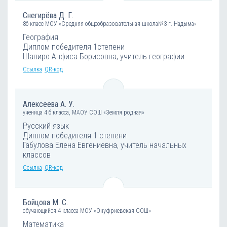
Снегирёва Д. Г.
8б класс МОУ «Средняя общеобразовательная школа№3 г. Надыма»
География
Диплом победителя 1степени
Шапиро Анфиса Борисовна, учитель географии
Ссылка
QR-код
Алексеева А. У.
ученица 4 б класса, МАОУ СОШ «Земля родная»
Русский язык
Диплом победителя 1 степени
Габулова Елена Евгениевна, учитель начальных
классов
Ссылка
QR-код
Бойцова М. С.
обучающийся 4 класса МОУ «Онуфриевская СОШ»
Математика