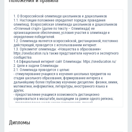
Положения и правила
1. О Всероссийской олимпиаде школьников и дошкольников
1.1. Настоящее положение определяет порядок проведения
олимпиад. Всероссийская олимпиада школьников и дошкольников
«Отличный старт» (далее по тексту – Олимпиада) ее
организационное обеспечение, условия участия в олимпиаде и
определение победителей.
1.2. Олимпиада является всероссийской, дистанционной, постоянно
действующей, проводится с использованием интернет.
1.3. Оргкомитет олимпиады: «Новшества в образовании»:
https://oneducation.ru/а также представители научного и экспертного
сообщества.
1.4.Официальный интернет сайт Олимпиады: https://oneducation.ru/
2. Цели и задачи Олимпиады
2.1. Олимпиада проводится с целью:
- стимулирование учащихся в изучения школьных предметов на
стадии школьного образования, формирование интереса к
дальнейшему более глубокому изучению дисциплин: физики, химии,
математики, информатики, литературы, иностранного языка и
других;
- предоставление учащимся возможность дистанционно
соревноваться в масштабе, выходящем за рамки одного региона;
- предоставление школьникам возможность ранней
профориентации, стимулирования их к самостоятельной работе;
- выявление талантливых школьников, оценка их достижений и их
поощрение в ресурсных рамках олимпиады.
3. Участники Олимпиады
Дипломы
3.1. Участниками Олимпиады могут быть учащиеся 1-11 классов
образовательных учреждений любых типов и видов. Воспитанники
дошкольных образовательных учреждений любых типов и видов.